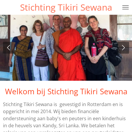
Stichting Tikiri Sewana
Ga
direct
naar
de
hoofdinhoud
Welkom bij Stichting Tikiri Sewana
Stichting Tikiri Sewana is gevestigd in Rotterdam en is
opgericht in mei 2014. Wij bieden financiële
ondersteuning aan baby's en peuters in een kinderhuis
in de heuvels van Kandy, Sri Lanka. We betalen het