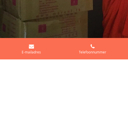
E-mailadres
Telefoonnummer
Onze waarden
Naastenliefde, betrokkenheid en hulp vormen de kern
van alles wat we doen. We geloven in de kracht van
menselijke verbinding en het verschil dat we kunnen
maken in het leven van kwetsbare kinderen. Onze
stichting draait op deze fundamentele principes.