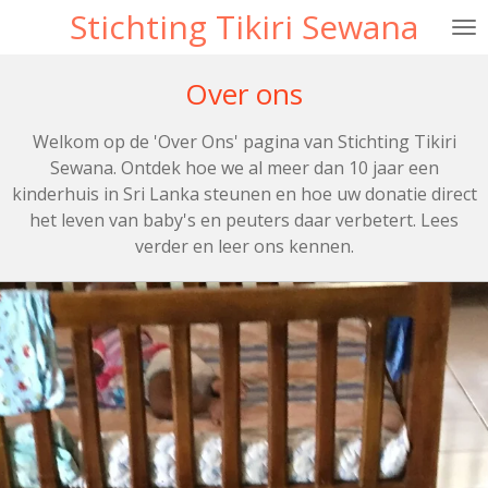
Stichting Tikiri Sewana
Ga
direct
naar
Over ons
de
hoofdinhoud
Welkom op de 'Over Ons' pagina van Stichting Tikiri
Sewana. Ontdek hoe we al meer dan 10 jaar een
kinderhuis in Sri Lanka steunen en hoe uw donatie direct
het leven van baby's en peuters daar verbetert. Lees
verder en leer ons kennen.